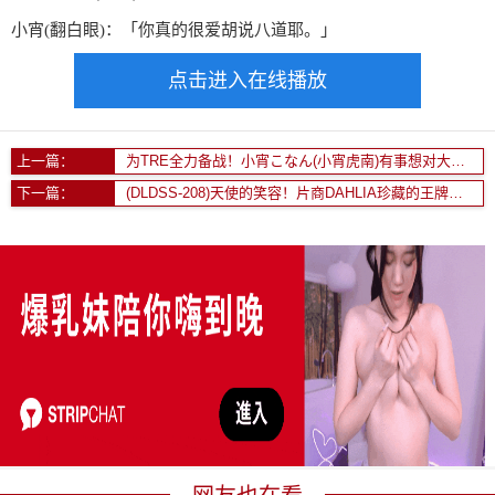
小宵(翻白眼)：「你真的很爱胡说八道耶。」
点击进入在线播放
上一篇：
为TRE全力备战！小宵こなん(小宵虎南)有事想对大家说
下一篇：
(DLDSS-208)天使的笑容！片商DAHLIA珍藏的王牌「苍山爱奈」终于现出真面目！