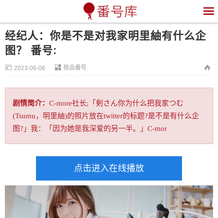

经纪人：你是不是对我家明里紬有什么企
图？ 番号:


极品番号

2023-06-06
剧情简介：
C-more社长;「剣さん你为什么把我家つむ
(Tsumu，明里紬)的照片放在twitter的标题?是不是有什么企
图?」我：「因为她是我深爱的另一半。」C-mor
点击进入在线播放