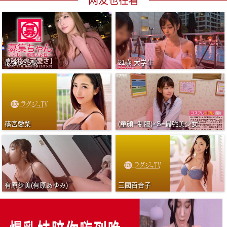
网友也在看
最強SSS級
21歳 大学生
篠宮愛梨
(童顔+制服)×S=最強美少女
有原步美(有原あゆみ)
三國百合子