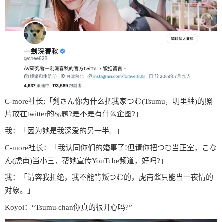
C-more社长;「剣さん你为什么把我家つむ(Tsumu，明里紬)的照
片放在twitter的标题?是不是有什么企图?」
我：「因为她是我深爱的另一半。」
C-more社长：「我认同你们的婚事了!但请你把つむ当正室，こな
ん(虎南)当小三，帮她宣传YouTube频道，好吗?」
我：「请容我拒绝，我不能背叛つむ的，虎南酱只能当一夜情的
对象。」
Koyoi：“Tsumu-chan你真的很开心吗?”