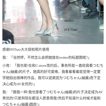
感谢HSTsao大大授权照片使用
我：「当然啰，不然怎么会把她放在twitter的标题图呢?」
小宵：「我也是!在和C-more签约后，事务所就一直给我看つむち
ゃん(紬酱)的片子，她真的好可爱唷，我看着看着就觉得一定要
学她拍出很棒的作品，我可以说是因为つむちゃん(紬酱)而下定
决心成为AV女优的!」
我：「跟我一样!我也是看了つむちゃん(紬酱)的片子决定成为AV
男优的!只是到现在都没人愿意用我!然后不知道什么时候才能和
つむちゃん(紬酱)圆房!」