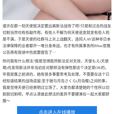
或许在那一刻天使就决定要远离新法战场了吧?只是和过去的战友
切割当然也有些副作用，有些人不解为何天使说变就变有些人则
是不满，于是天使的社群马上炎上战翻天，连同人AV这种非日本
法律保障的业者都开一堆分身来战，也才有所属事务所BStar官推
公告再有毁谤中伤就要提告了⋯
你问我有什么想法?我是觉得既然新法反对无效，天使もえ(天使
萌)也发现新法并非当初反对那样没有弹性那这个决定是OK的，
毕竟就像之前讲的，她有很多事要思考及处理，不需要在这个已
经知道结果的战场逗留;至于她与月岛さくら(月岛樱)之间的事，
我是觉得天使已经表明过立场了，大家也都清楚她的个性所以切
割就切割吧，早点认清彼此想法的差异不要硬凑在一起大家都舒
服～
点击进入在线播放