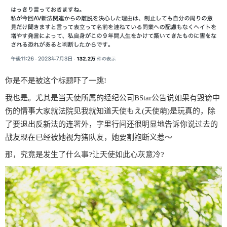
你是不是被这个标题吓了一跳!
我也是。尤其是当天使所属的经纪公司BStar公告说如果有毁谤中
伤的情事大家就法院见我就知道天使もえ(天使萌)是玩真的，除
了要退出反新法的连署外，字里行间还很明显地告诉你说过去的
战友现在已经被她视为猪队友，她要割袍断义惹〜
那，究竟是发生了什么事?让天使如此心灰意冷?