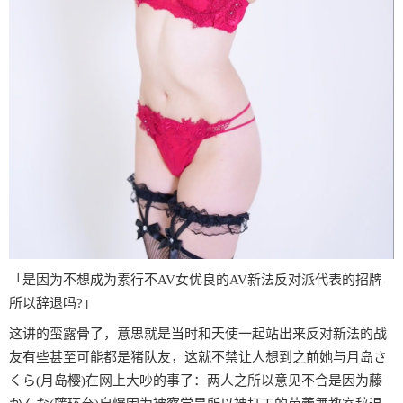
「是因为不想成为素行不AV女优良的AV新法反对派代表的招牌
所以辞退吗?」
这讲的蛮露骨了，意思就是当时和天使一起站出来反对新法的战
友有些甚至可能都是猪队友，这就不禁让人想到之前她与月岛さ
くら(月岛樱)在网上大吵的事了：两人之所以意见不合是因为藤