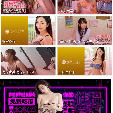
最強SSS級
21歳 大学生
篠宮愛梨
(童顔+制服)×S=最強美少女
有原步美(有原あゆみ)
三國百合子