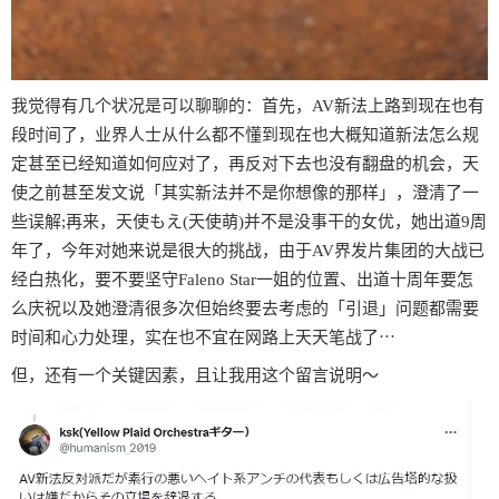
我觉得有几个状况是可以聊聊的：首先，AV新法上路到现在也有
段时间了，业界人士从什么都不懂到现在也大概知道新法怎么规
定甚至已经知道如何应对了，再反对下去也没有翻盘的机会，天
使之前甚至发文说「其实新法并不是你想像的那样」，澄清了一
些误解;再来，天使もえ(天使萌)并不是没事干的女优，她出道9周
年了，今年对她来说是很大的挑战，由于AV界发片集团的大战已
经白热化，要不要坚守Faleno Star一姐的位置、出道十周年要怎
么庆祝以及她澄清很多次但始终要去考虑的「引退」问题都需要
时间和心力处理，实在也不宜在网路上天天笔战了⋯
但，还有一个关键因素，且让我用这个留言说明〜