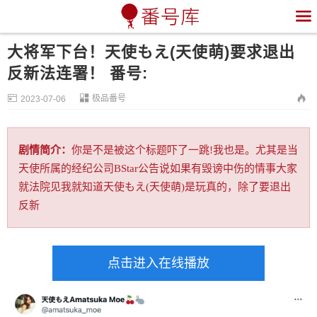

大将军下台！天使もえ(天使萌)要求退出
反新法连署！ 番号:


极品番号

2023-07-06
剧情简介：
你是不是被这个标题吓了一跳!我也是。尤其是当
天使所属的经纪公司BStar公告说如果有毁谤中伤的情事大家
就法院见我就知道天使もえ(天使萌)是玩真的，除了要退出
反新
点击进入在线播放