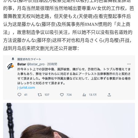
かんな(藤环奈)自爆因为被察觉是所以被打工的芭蕾舞教室辞退
的事，月岛当然是很理所当然地喊出要尊重AV女优的工作权，芭
蕾舞教室无权叫她走路，但天使もえ(天使萌)在看完整起事件后
认为这是藤かんな(藤环奈)及所属事务所8MAN惯用的「炎上商
法」，故意制造争议以吸引关注，所以她不只以没有指名道姓的
方法说藤かんな(藤环奈)这样不对也和月岛さくら(月岛樱)开战，
战到月岛后来把文删光光还公开谢罪：