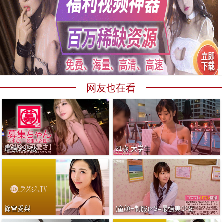
网友也在看
最強SSS級
21歳 大学生
篠宮愛梨
(童顔+制服)×S=最強美少女