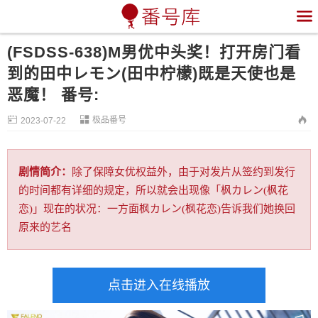

(FSDSS-638)M男优中头奖！打开房门看
到的田中レモン(田中柠檬)既是天使也是
恶魔！ 番号:


极品番号

2023-07-22
剧情简介：
除了保障女优权益外，由于对发片从签约到发行
的时间都有详细的规定，所以就会出现像「枫カレン(枫花
恋)」现在的状况：一方面枫カレン(枫花恋)告诉我们她换回
原来的艺名
点击进入在线播放