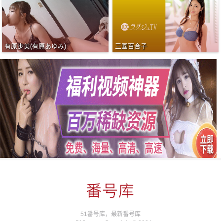
有原步美(有原あゆみ)
三國百合子
51番号库，最新番号库