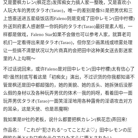
又是要枫カレン(枫花恋)发挥痴女力搞人家一整晚，又是喜欢小
人玩大车的男优タラオ(Tarao)，唯一的差别是像S1是把男优和三
上悠亜送进五星级饭店而Faleno则是变成了田中レモン(田中柠檬)
外送到府素人感谢祭ー你妈妈的タラオ(Tarao)最好是素人啦，一
样都是做戏，Faleno Star如果不会做也可以参考人家，就算老司
机们一定看得出来是タラオ(Tarao)，但你至少画黑线或喷雾处理
让一些搞不清楚状况以为片商真的会把田中这种美女送去影迷家
里的人上勾啊〜
不过话说回来，或许Faleno是对田中レモン(田中柠檬)太有信心了
吧?虽然封底写着这是「初痴女」演出，不过识货的你我都知道不
管是枫还是田中都超强的，她的美貌、她的舌头、她拆弹后没那
么假的身材以及各种玩弄男优的体术⋯我的妈呀，看着田中一面
玩弄男优タラオ(Tarao)一面笑淫淫地用各种露骨的淫语攻击对方
的耳朵，这是天使、也是恶魔啊!
我如果是IP社的老板，说什么都要把枫カレン(枫花恋)弄回来!
作品名：「これが”犯される”ってことだよ♡」田中レモンの圧
倒的な美とSカワ痴女テクでひたすらに堕とされたい