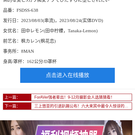
品番：FSDSS-638
发行日：2023/08/03(串流)，2023/08/24(实体DVD)
女优名：田中レモン(田中柠檬，Tanaka-Lemon)
前艺名：枫カレン(枫花恋)
事务所：8MAN
身高/罩杯：162公分/D罩杯
点击进入在线播放
上一篇：
ForAVer强者辈出！9-12月摄影会人选猜猜看！
下一篇：
三上悠亚的引退趴踢公布！六大来宾中最令人惊讶的是什么？