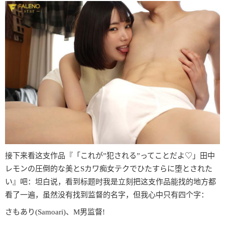
接下来看这支作品『「これが”犯される”ってことだよ♡」田中
レモンの圧倒的な美とSカワ痴女テクでひたすらに堕とされた
い』吧：坦白说，看到标题时我是立刻把这支作品能找的地方都
看了一遍，虽然没有找到监督的名字，但我心中只有四个字：
さもあり(Samoari)、M男监督!