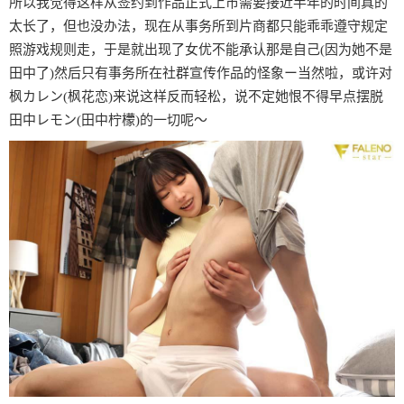
所以我觉得这样从签约到作品正式上市需要接近半年的时间真的
太长了，但也没办法，现在从事务所到片商都只能乖乖遵守规定
照游戏规则走，于是就出现了女优不能承认那是自己(因为她不是
田中了)然后只有事务所在社群宣传作品的怪象ー当然啦，或许对
枫カレン(枫花恋)来说这样反而轻松，说不定她恨不得早点摆脱
田中レモン(田中柠檬)的一切呢〜