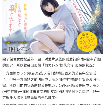
除了保障女优权益外，由于对发片从签约到发行的时间都有详细
的规定，所以就会出现像「枫カレン(枫花恋)」现在的状况：
一方面枫カレン(枫花恋)告诉我们她换回原来的艺名完全复活
了，但另一方面她之前叫田中レモン(田中柠檬)的存货还没消化
完，所以目前的状态是她又是枫カレン(枫花恋)又是田中レモン
(田中柠檬)ー我知道来看文的朋友都很聪明绝对不会搞混，但一
定很多人搞不清楚事情的先后顺序⋯