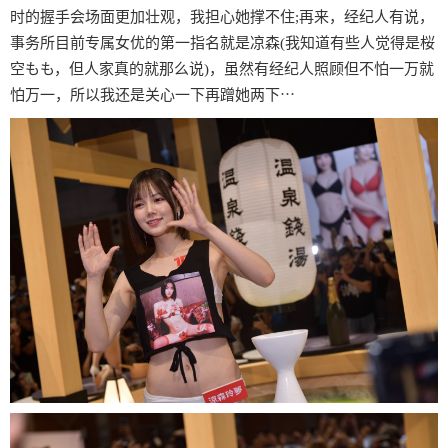
时的握手会场面更加壮观，我担心她撑不住;再来，经纪人有说，
事务所目前专属女优的第一指名就是凉森(我知道有些人觉得是桜
空もも，但人家真的就那么说)，虽然有经纪人照顾但不怕一万就
怕万一，所以我还是关心一下再蹭她两下⋯