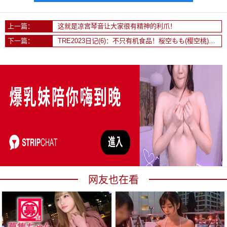
上一篇：
这就是凉宫琴音让大家很有精神的利爪！
下一篇：
TRE2023日记(6)：不只有机食品！桜空もも(樱空桃)在TRE还吃了这个！
网友也在看