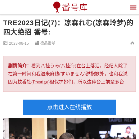

TRE2023日记(7)：凉森れむ(凉森玲梦)的
四大绝招 番号:


极品番号

2023-08-15
剧情简介：
看到八挂うみ(八挂海)在台上落泪，经纪人除了
在第一时间和我湿米麻线(すいません)说抱歉外，也和我说
因为蚊香社(Prestige)很保护她们，所以这种台上前辈多台
点击进入在线播放