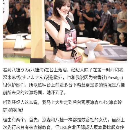
看到八挂うみ(八挂海)在台上落泪，经纪人除了在第一时间和我
湿米麻线(すいません)说抱歉外，也和我说因为蚊香社(Prestige)
很保护她们，所以这种台上前辈多台下粉丝更是多的情况是八挂
前所未见的过激场面，她吓到了。
听到经纪人这么说，我马上大步走到后台观察凉森れむ(凉森玲
梦)的状况!
理由有两个，首先，凉森和八挂一样都是蚊香社的女优，虽然上
次先行来台有被震撼教育，但TRE台北国际成人展本番比起宣传