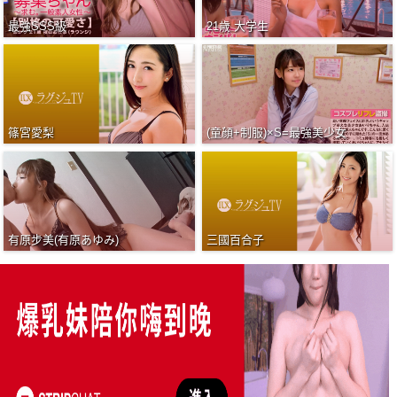
最強SSS級
21歳 大学生
篠宮愛梨
(童顔+制服)×S=最強美少女
有原步美(有原あゆみ)
三國百合子