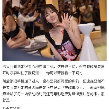
结果我看到她很专心地在滑手机，这样也不错，但当我转身要离
开时凉森叫住了我说道：「你可以帮我看一下吗?」
然后她把手机递了过来，桌布是只好可爱的狗狗，但凉森显然不
是要我成为她的爱犬而是她正在记录「提醒事项」，上面密密麻
麻地除了每一场活动的时间还有与影迷应对进退要注意的事，那
就是ー
1)不要紧张。