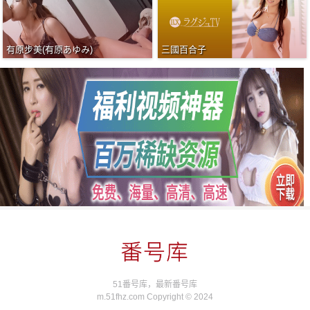
有原步美(有原あゆみ)
三國百合子
51番号库，最新番号库
m.51fhz.com Copyright © 2024