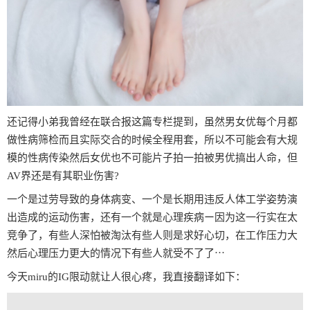
还记得小弟我曾经在联合报这篇专栏提到，虽然男女优每个月都
做性病筛检而且实际交合的时候全程用套，所以不可能会有大规
模的性病传染然后女优也不可能片子拍一拍被男优搞出人命，但
AV界还是有其职业伤害?
一个是过劳导致的身体病变、一个是长期用违反人体工学姿势演
出造成的运动伤害，还有一个就是心理疾病ー因为这一行实在太
竞争了，有些人深怕被淘汰有些人则是求好心切，在工作压力大
然后心理压力更大的情况下有些人就受不了了⋯
今天miru的IG限动就让人很心疼，我直接翻译如下：