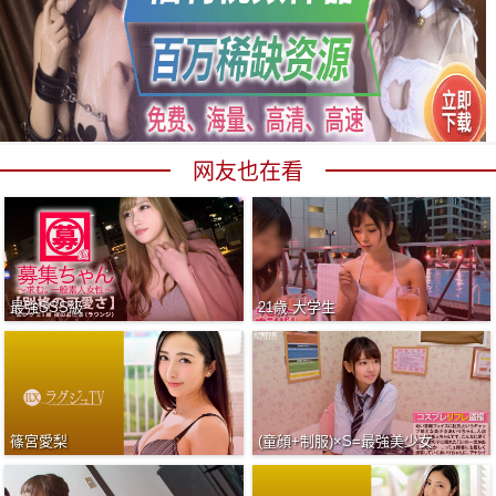
网友也在看
最強SSS級
21歳 大学生
篠宮愛梨
(童顔+制服)×S=最強美少女