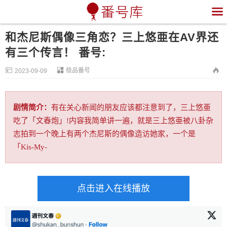

和杰尼斯偶像三角恋？三上悠亜在AV界还
有三个传言！ 番号:


极品番号

2023-09-09
剧情简介：
有在关心新闻的朋友应该都注意到了，三上悠亜
吃了「文春炮」!内容我简单讲一遍，就是三上悠亜被八卦杂
志拍到一个晚上有两个杰尼斯的偶像造访她家，一个是
「Kis-My-
点击进入在线播放