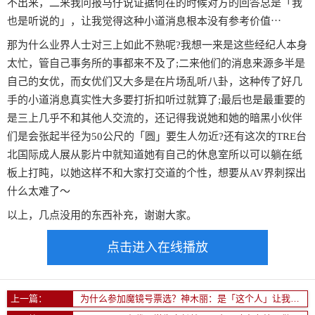
不出来，二来我问报马仔说证据何在的时候对方的回答总是「我
也是听说的」，让我觉得这种小道消息根本没有参考价值⋯
那为什么业界人士对三上如此不熟呢?我想一来是这些经纪人本身
太忙，管自己事务所的事都来不及了;二来他们的消息来源多半是
自己的女优，而女优们又大多是在片场乱听八卦，这种传了好几
手的小道消息真实性大多要打折扣听过就算了;最后也是最重要的
是三上几乎不和其他人交流的，还记得我说她和她的暗黑小伙伴
们是会张起半径为50公尺的「圆」要生人勿近?还有这次的TRE台
北国际成人展从影片中就知道她有自己的休息室所以可以躺在纸
板上打盹，以她这样不和大家打交道的个性，想要从AV界刺探出
什么太难了〜
以上，几点没用的东西补充，谢谢大家。
点击进入在线播放
上一篇：
为什么参加魔镜号票选？神木丽：是「这个人」让我开始憧憬AV界的！