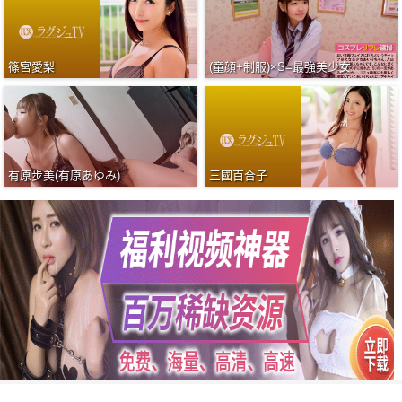
篠宮愛梨
(童顔+制服)×S=最強美少女
有原步美(有原あゆみ)
三國百合子