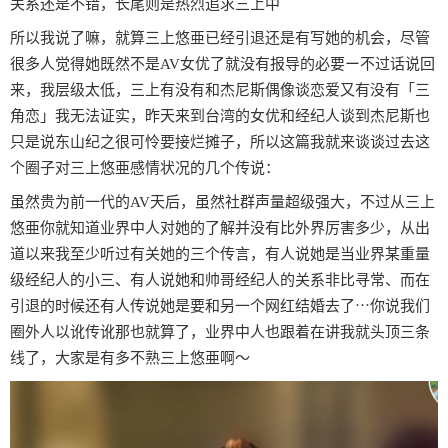
关系还是不错，长尾则是热烈追求三上中
所以我说了嘛，就算三上悠亜已经引退还是有写她的机会，尽管
很多人觉得她既然不是AV女优了就没有报导的必要ー不过话说回
来，我层级太低，三上有没有和杰尼斯偶像谈恋爱又有没有「三
角恋」我无法证实，昨天来到台湾的女优和经纪人谈到杰尼斯也
只是说东山纪之很可怜要接烂摊子，所以这篇我就来谈谈过去这
个圈子对三上悠亜感情状况的几个传说：
虽然贵为前一代的AV天后，虽然社群声量超级强大，不过从三上
悠亜你就知道业界中人对她的了解并没有比外界厉害多少，从出
道以来我至少听过有关她的三个传言，有人说她是当业界某重量
级经纪人的小三、有人说她和帅哥经纪人的关系非比寻常、而在
引退的时候还有人传说她是要和另一个网红结婚去了⋯你说我们
圈外人以讹传讹那也就算了，业界中人也跟着在讲我就头顶三条
线了，大家是有多不熟三上悠亜啊〜