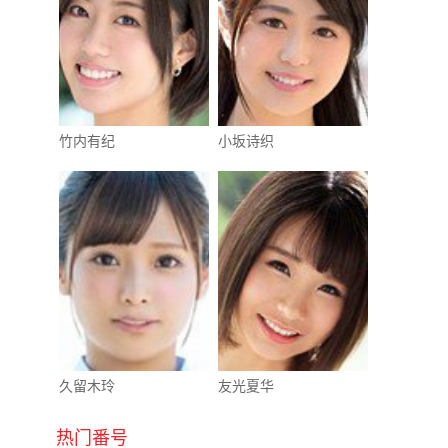
竹内有纪
小坂诗织
久留木玲
友光夏华
热门番号