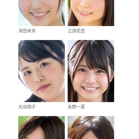
深田未央
立浪花恋
大谷翔子
永野一夏