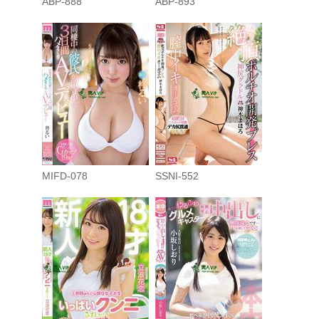
ABP-888
ABP-893
MIFD-078
SSNI-552