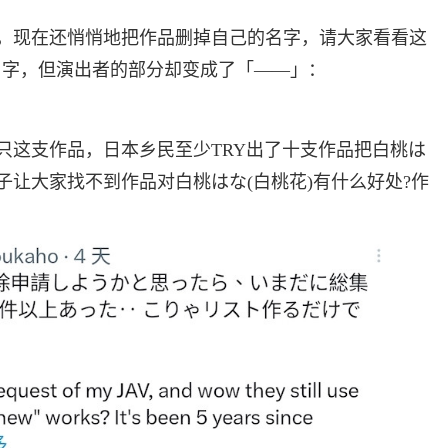
删帐号，现在还悄悄地把作品删掉自己的名字，请大家看看这
的名字，但演出者的部分却变成了「——」：
只这支作品，日本乡民至少TRY出了十支作品把白桃は
子让大家找不到作品对白桃はな(白桃花)有什么好处?作