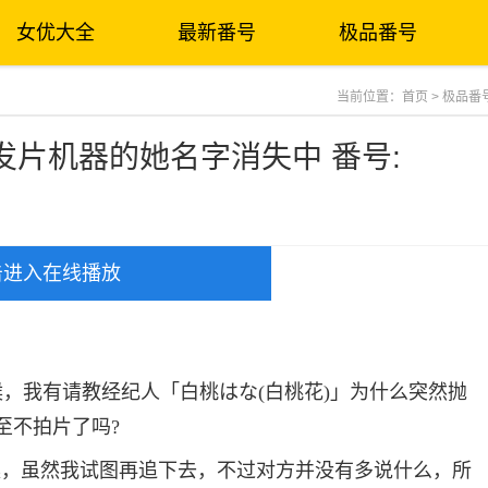
女优大全
最新番号
极品番号
当前位置：
首页
>
极品番
片机器的她名字消失中 番号:
击进入在线播放
时候，我有请教经纪人「白桃はな(白桃花)」为什么突然抛
甚至不拍片了吗?
案，虽然我试图再追下去，不过对方并没有多说什么，所