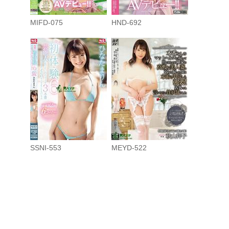
MIFD-075
HND-692
SSNI-553
MEYD-522