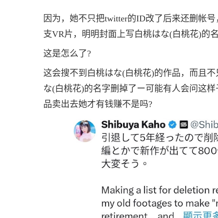
因为，她不只把twitter的ID改了后来还
支VR片，明明封面上写白桃はな(白桃花)
这是怎么了?
这会搜不到白桃はな(白桃花)的作品，而且不
な(白桃花)的名字删掉了ー可能有人会问这样
品卖出去她才有钱赚不是吗?