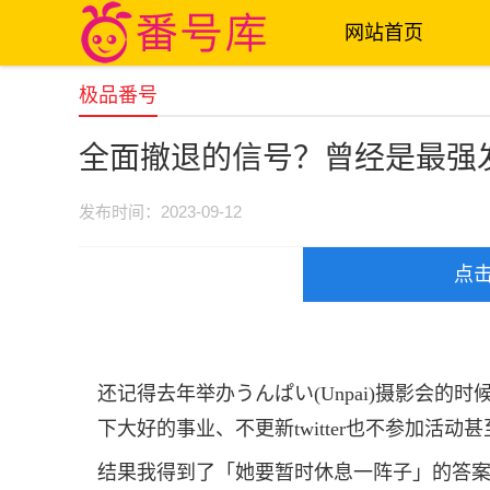
网站首页
极品番号
全面撤退的信号？曾经是最强发
发布时间：2023-09-12
点
还记得去年举办うんぱい(Unpai)摄影会的
下大好的事业、不更新twitter也不参加活动
结果我得到了「她要暂时休息一阵子」的答