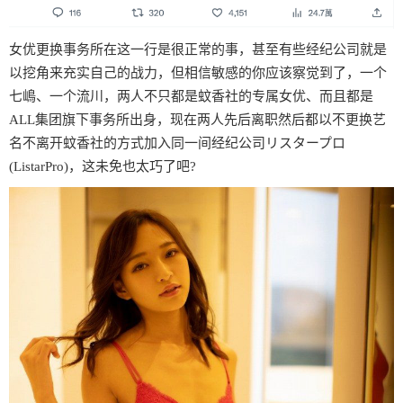
女优更换事务所在这一行是很正常的事，甚至有些经纪公司就是
以挖角来充实自己的战力，但相信敏感的你应该察觉到了，一个
七嶋、一个流川，两人不只都是蚊香社的专属女优、而且都是
ALL集团旗下事务所出身，现在两人先后离职然后都以不更换艺
名不离开蚊香社的方式加入同一间经纪公司リスタープロ
(ListarPro)，这未免也太巧了吧?