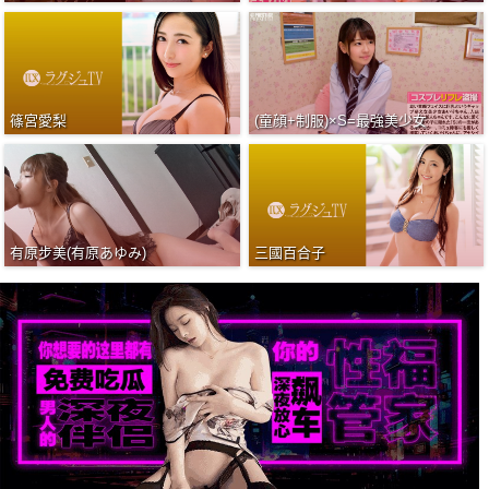
篠宮愛梨
(童顔+制服)×S=最強美少女
有原步美(有原あゆみ)
三國百合子