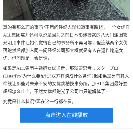
真的有那么巧的事吗?不用问经纪人就知道事有蹊跷，一个女优自
ALL集团离开还可以说是因为之前日本影迷披露的八大门派围攻
光明顶事件让她们觉得自己的事务所不再可靠，但连续两个女优
落跑然后都加入同一间经纪公司那大概就是有人在运作输送女
优，但问题是，会是谁?
如果是ALL集团主勭把女优送走，那就要思考リスタープロ
(ListarPro)为什么要帮忙?双方有谈成什么条件?但如果是另有其人
牵线让那些对未来不安的女优跳槽换事务所，那ALL集团最好要
想想怎么止血，不然女优都跑光了公司也只能解体了⋯
究竟是什么状况?现在这一行都在看。
点击进入在线播放