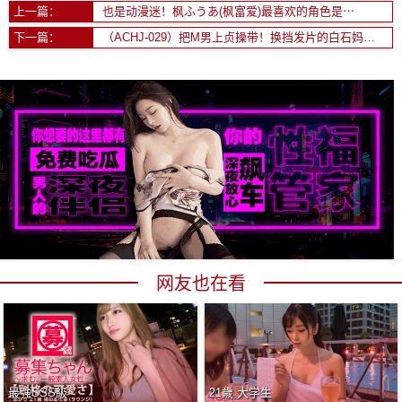
上一篇：
也是动漫迷！枫ふうあ(枫富爱)最喜欢的角色是⋯
下一篇：
（ACHJ-029）把M男上贞操带！换挡发片的白石妈妈变了！
网友也在看
最強SSS級
21歳 大学生