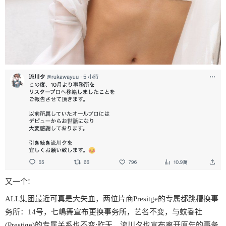
又一个!
ALL集团最近可真是大失血，两位片商Presitge的专属都跳槽换事
务所：14号，七嶋舞宣布更换事务所，艺名不变，与蚊香社
(Prestige)的专属关系也不变;昨天，流川夕也宣布离开原先的事务